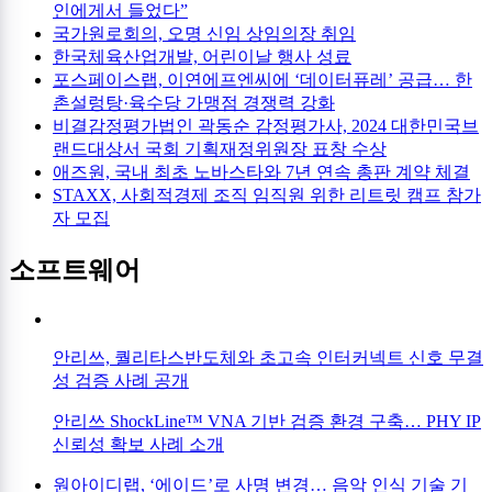
인에게서 들었다”
국가원로회의, 오명 신임 상임의장 취임
한국체육산업개발, 어린이날 행사 성료
포스페이스랩, 이연에프엔씨에 ‘데이터퓨레’ 공급… 한
촌설렁탕·육수당 가맹점 경쟁력 강화
비결감정평가법인 곽동순 감정평가사, 2024 대한민국브
랜드대상서 국회 기획재정위원장 표창 수상
애즈원, 국내 최초 노바스타와 7년 연속 총판 계약 체결
STAXX, 사회적경제 조직 임직원 위한 리트릿 캠프 참가
자 모집
소프트웨어
안리쓰, 퀄리타스반도체와 초고속 인터커넥트 신호 무결
성 검증 사례 공개
안리쓰 ShockLine™ VNA 기반 검증 환경 구축… PHY IP
신뢰성 확보 사례 소개
원아이디랩, ‘에이드’로 사명 변경… 음악 인식 기술 기