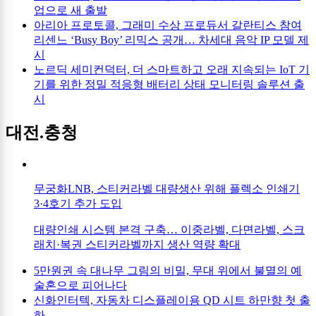
업으로 새 출발
아리아 프로토콜, 그래미 수상 프로듀서 갈란티스 참여
리센느 ‘Busy Boy’ 리믹스 공개… 차세대 음악 IP 모델 제
시
노르딕 세미컨덕터, 더 스마트하고 오래 지속되는 IoT 기
기를 위한 정밀 적응형 배터리 상태 모니터링 솔루션 출
시
대전.충청
무궁화LNB, 스티커라벨 대량생산 위해 플렉소 인쇄기
3·4호기 추가 도입
대량인쇄 시스템 본격 구축… 이중라벨, 다면라벨, 스크
래치·복권 스티커라벨까지 생산 역량 확대
5만원권 속 대나무 그림의 비밀, 무대 위에서 불멸의 예
술혼으로 피어나다
신화인터텍, 자동차 디스플레이용 QD 시트 하만향 첫 출
하