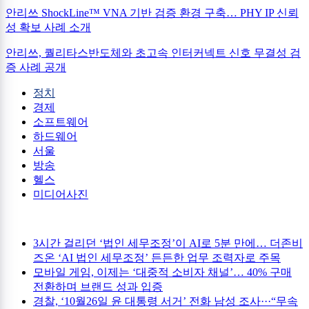
안리쓰 ShockLine™ VNA 기반 검증 환경 구축… PHY IP 신뢰
성 확보 사례 소개
안리쓰, 퀄리타스반도체와 초고속 인터커넥트 신호 무결성 검
증 사례 공개
정치
경제
소프트웨어
하드웨어
서울
방송
헬스
미디어사진
3시간 걸리던 ‘법인 세무조정’이 AI로 5분 만에… 더존비
즈온 ‘AI 법인 세무조정’ 든든한 업무 조력자로 주목
모바일 게임, 이제는 ‘대중적 소비자 채널’… 40% 구매
전환하며 브랜드 성과 입증
경찰, ‘10월26일 윤 대통령 서거’ 전화 남성 조사···“무속