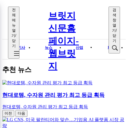
전
검
브릿지
체
색
메
창
뉴
열
신문홈
열
기/
기/
닫
페이지-
닫
기
기
I T
전체기사
뉴스
산업
웹브릿
지
추천 뉴스
현대로템, 수자원 관리 평가 최고 등급 획득
현대로템, 수자원 관리 평가 최고 등급 획득
이전
다음