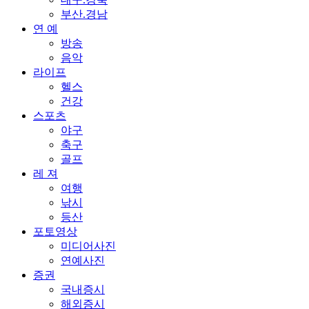
부산.경남
연 예
방송
음악
라이프
헬스
건강
스포츠
야구
축구
골프
레 져
여행
낚시
등산
포토영상
미디어사진
연예사진
증권
국내증시
해외증시