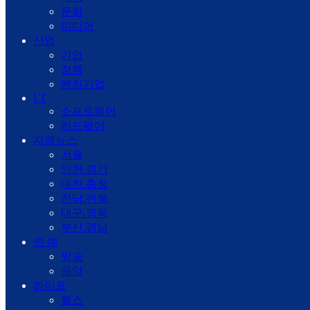
문화
미디어
산업
기업
정책
벤처기업
I T
소프트웨어
하드웨어
지역뉴스
서울
인천.경기
대전.충청
전남.전북
대구.경북
부산.경남
연 예
방송
음악
라이프
헬스