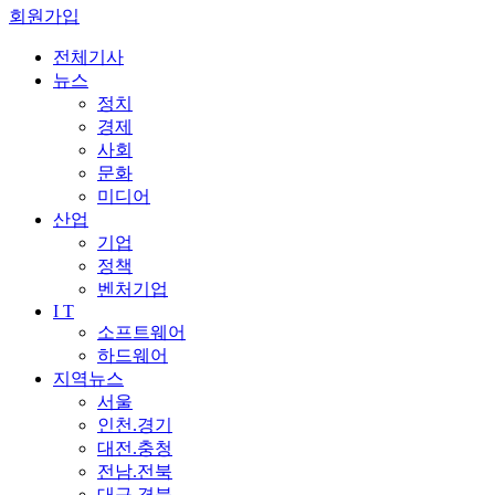
회원가입
전체기사
뉴스
정치
경제
사회
문화
미디어
산업
기업
정책
벤처기업
I T
소프트웨어
하드웨어
지역뉴스
서울
인천.경기
대전.충청
전남.전북
대구.경북