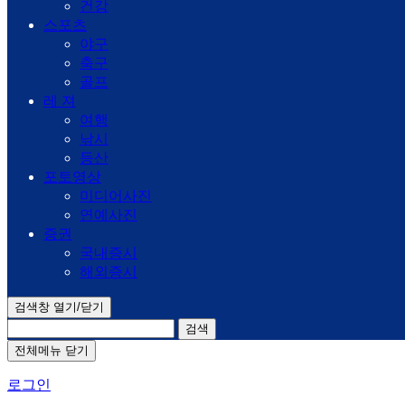
건강
스포츠
야구
축구
골프
레 져
여행
낚시
등산
포토영상
미디어사진
연예사진
증권
국내증시
해외증시
검색창 열기/닫기
검색
전체메뉴 닫기
로그인