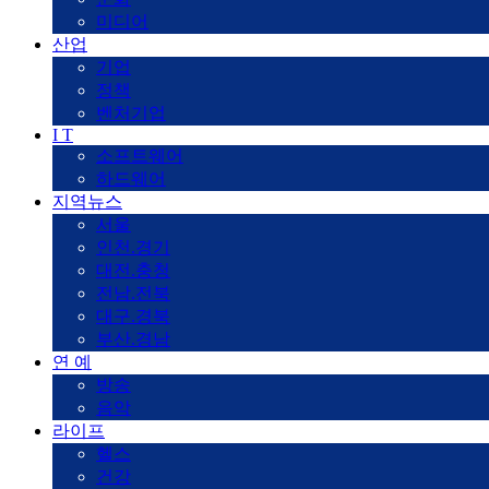
미디어
산업
기업
정책
벤처기업
I T
소프트웨어
하드웨어
지역뉴스
서울
인천.경기
대전.충청
전남.전북
대구.경북
부산.경남
연 예
방송
음악
라이프
헬스
건강