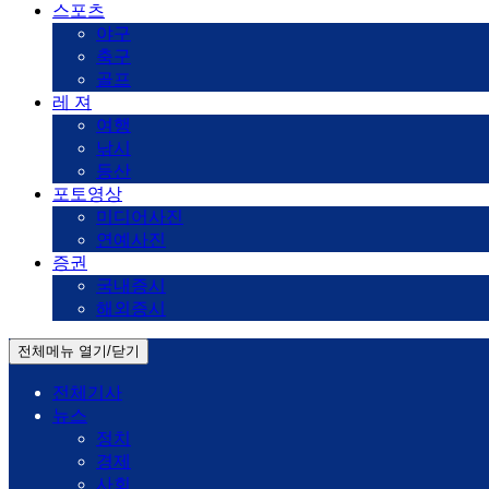
스포츠
야구
축구
골프
레 져
여행
낚시
등산
포토영상
미디어사진
연예사진
증권
국내증시
해외증시
전체메뉴 열기/닫기
전체기사
뉴스
정치
경제
사회